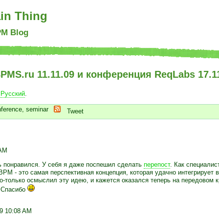
in Thing
PM Blog
PMS.ru 11.11.09 и конференция ReqLabs 17.1
n
Русский
.
nference
,
seminar
Tweet
 AM
ь понравился. У себя я даже поспешил сделать
перепост
. Как специалис
M - это самая перспективная концепция, которая удачно интегрирует в
о-только осмыслил эту идею, и кажется оказался теперь на передовом к
. Спасибо
9 10:08 AM