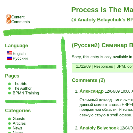
Process Is The Ma
Content
@ Anatoly Belaychuk’s B
Comments
(Русский) Семинар B
Language
English
Sorry, this entry is only available i
Русский
11/12/09 |
Responces
|
BPM
,
co
Pages
Comments (2)
The Site
The Author
Александр
12/04/09 10:00
BPMN Training
Отличный доклад - мне очен
данный момент связка ERP+BP
предметной области. Я тольк
Categories
свежую струю в этой сфере
Guests
Articles
Anatoly Belychook
News
12/04/0
Notes