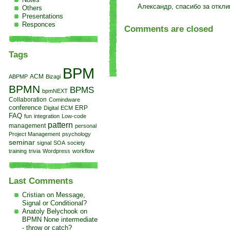
Александр, спасибо за отклик
Others
Presentations
Responces
Comments are closed
Tags
BPM
ACM
ABPMP
Bizagi
BPMN
BPMS
bpmNEXT
Collaboration
Comindware
conference
Digital
ECM
ERP
FAQ
fun
integration
Low-code
pattern
management
personal
Project Management
psychology
seminar
signal
SOA
society
training
trivia
Wordpress
workflow
Last Comments
Cristian on
Message,
Signal or Conditional?
Anatoly Belychook on
BPMN None intermediate
- throw or catch?