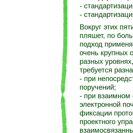
- стандартизаци
- стандартизац
Вокруг этих пя
пляшет, по боль
подход применяе
очень крупных о
разных уровнях,
требуется разн
- при непосредс
поручений;
- при взаимном 
электронной по
фиксации прото
проектного упра
взаимосвязанны