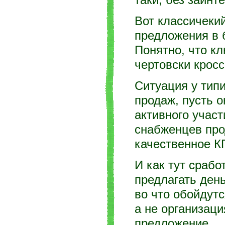
таки, без заинт
Вот классичеки
предложения в б
Понятно, что к
чертовски крос
Ситуация у типи
продаж, пусть о
активного участ
снабженцев про
качественное К
И как тут сраб
предлагать ден
во что обойдут
а не организаци
предложение.