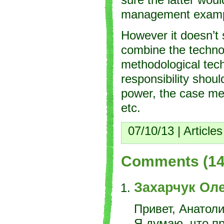
management exampl
However it doesn’t 
combine the technol
methodological tec
responsibility shou
power, the case mee
etc.
07/10/13 |
Articles
Comments (14
Захарчук Оле
Привет, Анатоли
Я думаю, что п