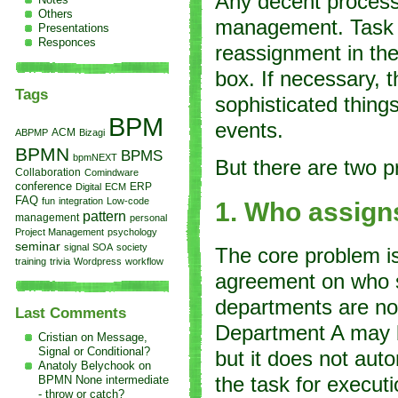
Any decent process 
Others
management. Task du
Presentations
Responces
reassignment in the
box. If necessary,
Tags
sophisticated things
BPM
events.
ACM
ABPMP
Bizagi
BPMN
BPMS
bpmNEXT
But there are two 
Collaboration
Comindware
conference
Digital
ECM
ERP
FAQ
fun
integration
Low-code
1. Who assign
pattern
management
personal
Project Management
psychology
seminar
signal
SOA
society
The core problem is
training
trivia
Wordpress
workflow
agreement on who s
departments are not
Last Comments
Department A may be
Cristian on
Message,
Signal or Conditional?
but it does not aut
Anatoly Belychook on
BPMN None intermediate
the task for executi
- throw or catch?