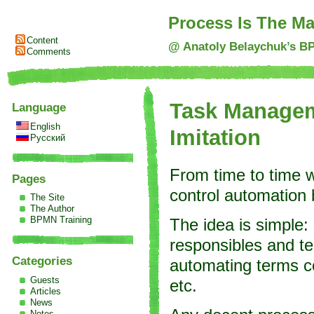
Process Is The Ma
Content
@ Anatoly Belaychuk’s B
Comments
Task Managem
Language
English
Imitation
Русский
From time to time 
Pages
control automation
The Site
The Author
BPMN Training
The idea is simple:
responsibles and t
Categories
automating terms co
Guests
etc.
Articles
News
Notes