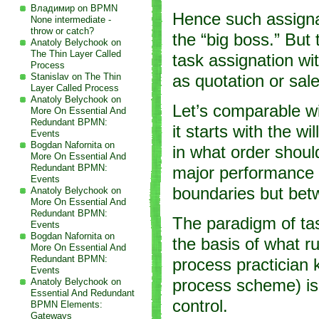
Владимир on
BPMN
Hence such assigna
None intermediate -
throw or catch?
the “big boss.” But 
Anatoly Belychook on
The Thin Layer Called
task assignation wi
Process
Stanislav on
The Thin
as quotation or sale 
Layer Called Process
Anatoly Belychook on
Let’s comparable w
More On Essential And
Redundant BPMN:
it starts with the w
Events
Bogdan Nafornita on
in what order should
More On Essential And
Redundant BPMN:
major performance i
Events
boundaries but bet
Anatoly Belychook on
More On Essential And
Redundant BPMN:
The paradigm of ta
Events
Bogdan Nafornita on
the basis of what r
More On Essential And
Redundant BPMN:
process practician k
Events
Anatoly Belychook on
process scheme) is 
Essential And Redundant
control.
BPMN Elements:
Gateways