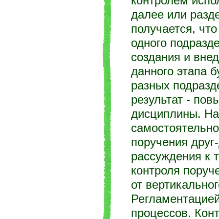
контролем испо
далее или разд
получается, чт
одного подразде
создания и вне
данного этапа б
разных подразд
результат - по
дисциплины. На
самостоятельно
поручения друг
рассуждения к 
контроля поруче
от вертикально
Регламентацией
процессов. Кон