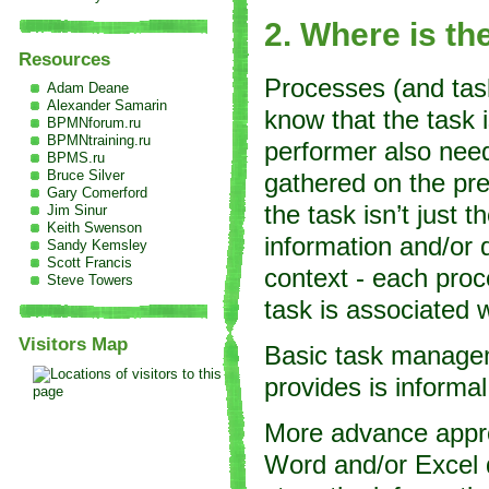
2. Where is th
Resources
Processes (and task
Adam Deane
Alexander Samarin
know that the task 
BPMNforum.ru
BPMNtraining.ru
performer also need
BPMS.ru
Bruce Silver
gathered on the pre
Gary Comerford
the task isn’t just 
Jim Sinur
Keith Swenson
information and/or
Sandy Kemsley
Scott Francis
context - each proc
Steve Towers
task is associated w
Visitors Map
Basic task manageme
provides is informal
More advance approa
Word and/or Excel d